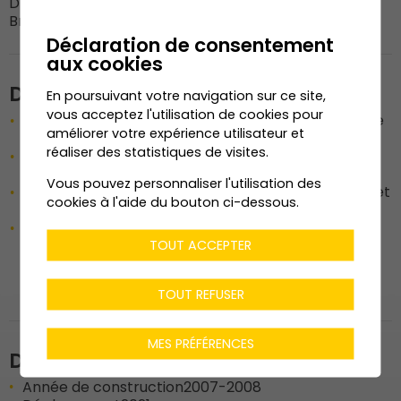
DM Bois SA
20%
Broccard-Frounier & Cie SA
20%
Déclaration de consentement
aux cookies
Description de l'ouvrage
En poursuivant votre navigation sur ce site,
vous acceptez l'utilisation de cookies pour
Démontage d'un couvert industriel dans le but de le
améliorer votre expérience utilisateur et
déplacer
réaliser des statistiques de visites.
Transport des éléments de charpente et
remontage sur le nouveau site
Vous pouvez personnaliser l'utilisation des
Remplacement des pièces abîmées par le temps et
cookies à l'aide du bouton ci-dessous.
de la couverture de toiture
En amont de ces étapes, la planification du
démontage, du transport et du remontage a été
TOUT ACCEPTER
assuré par Dénériaz en collaboration avec les
entreprises de levage et de transport
TOUT REFUSER
MES PRÉFÉRENCES
Données techniques
Année de construction
2007-2008