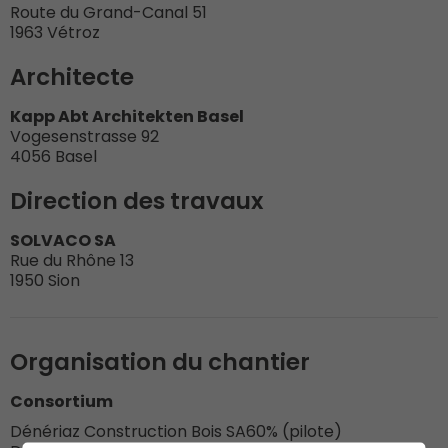
Route du Grand-Canal 51
1963 Vétroz
Architecte
Kapp Abt Architekten Basel
Vogesenstrasse 92
4056 Basel
Direction des travaux
SOLVACO SA
Rue du Rhône 13
1950 Sion
Organisation du chantier
Consortium
Dénériaz Construction Bois SA
60% (pilote)