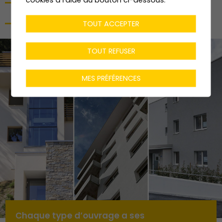
IMMEUBLES COMMERCIAUX
IMMEUBLES INDUSTRIELS
TOUT ACCEPTER
TOUT REFUSER
MES PRÉFÉRENCES
Chaque type d’ouvrage a ses