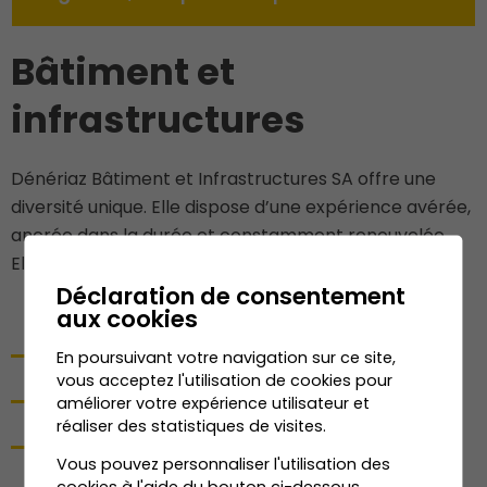
Bâtiment et
infrastructures
Dénériaz Bâtiment et Infrastructures SA offre une
diversité unique. Elle dispose d’une expérience avérée,
ancrée dans la durée et constamment renouvelée.
Elle fait de nous un partenaire privilégié.
Déclaration de consentement
aux cookies
VILLAS - CHALETS
En poursuivant votre navigation sur ce site,
vous acceptez l'utilisation de cookies pour
IMMEUBLES D'HABITATION
améliorer votre expérience utilisateur et
réaliser des statistiques de visites.
BÂTIMENTS PUBLICS
Vous pouvez personnaliser l'utilisation des
cookies à l'aide du bouton ci-dessous.