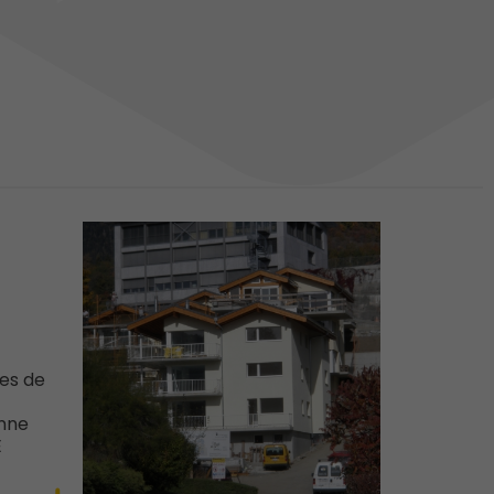
les de
onne
E