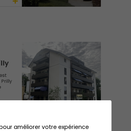
lly
est
Prilly
e
s pour améliorer votre expérience