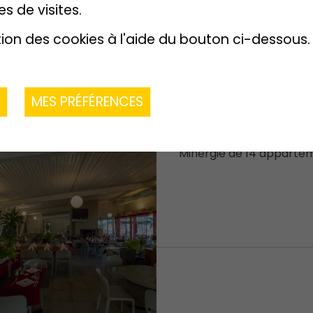
es de visites.
tion des cookies à l'aide du bouton ci-dessous.
Immeuble Pierr
R
MES PRÉFÉRENCES
à-Voir - Ovronn
Réalisation d’un immeub
Minergie de 14 apparte