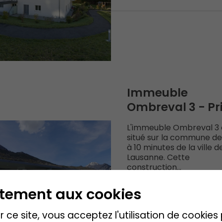
Immeuble
Ombreval 3 - Pri
L'immeuble Ombreval 3 
situé sur la commune de 
à 10 minutes de la ville d
Lausanne. Cette
construction...
ntement aux cookies
 ce site, vous acceptez l'utilisation de cookie