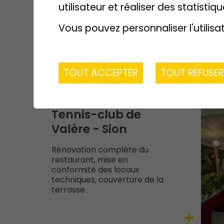
utilisateur et réaliser des statistiqu
Vous pouvez personnaliser l'utilisa
TOUT ACCEPTER
TOUT REFUSE
Tennis-club de
Valère - Sion
Rénovation complète du
restaurant, mise en
conformité des locaux
techniques, couverture de la
terrasse