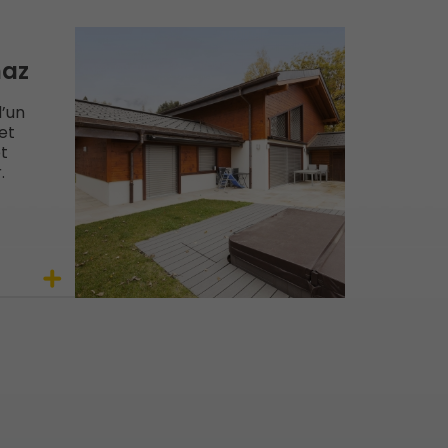
naz
d’un
et
et
.