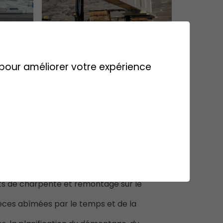
s pour améliorer votre expérience
'ouvrage
 industriel dans le but de le déplacer
s de charpente et remontage sur le
es abîmées par le temps et de la