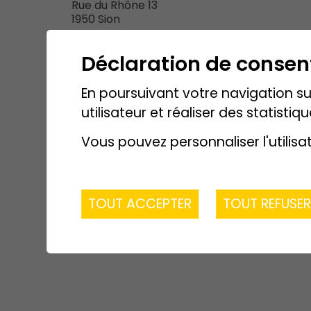
Rue du Rhône 13
1950 Sion
Déclaration de conse
Organisation du chantier
En poursuivant votre navigation sur
Consortium
Dénériaz Construct
utilisateur et réaliser des statistiqu
DM Bois SA
Broccard-Frounier
Vous pouvez personnaliser l'utilisa
TOUT ACCEPTER
TOUT REFUSE