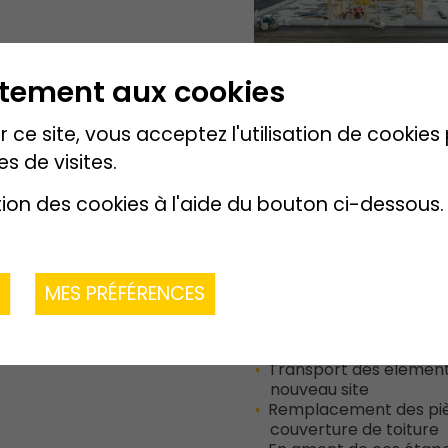
ntement aux cookies
 ce site, vous acceptez l'utilisation de cookie
ion Bois SA
60% (pilote)
es de visites.
20%
 & Cie SA
20%
tion des cookies à l'aide du bouton ci-dessous.
R
MES PRÉFÉRENCES
Description de l
Démontage d'un couvert
Transport des élément
nouveau site
Remplacement des pièc
couverture de toiture