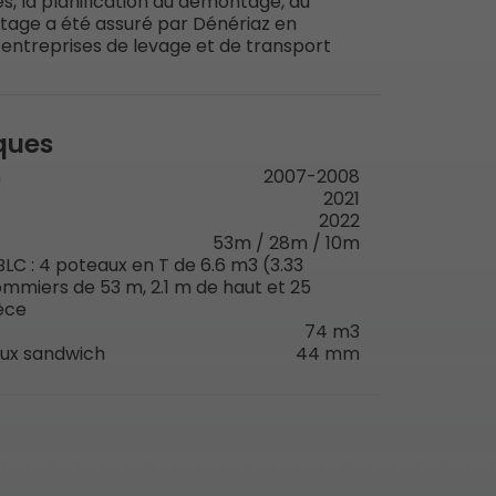
, la planification du démontage, du
tage a été assuré par Dénériaz en
 entreprises de levage et de transport
ques
n
2007-2008
2021
2022
53m / 28m / 10m
BLC : 4 poteaux en T de 6.6 m3 (3.33
ommiers de 53 m, 2.1 m de haut et 25
èce
74 m3
ux sandwich
44 mm