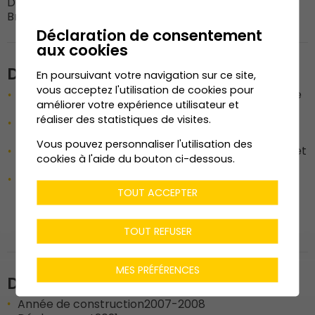
DM Bois SA
20%
Broccard-Frounier & Cie SA
20%
Déclaration de consentement
aux cookies
Description de l'ouvrage
En poursuivant votre navigation sur ce site,
vous acceptez l'utilisation de cookies pour
Démontage d'un couvert industriel dans le but de le
améliorer votre expérience utilisateur et
déplacer
réaliser des statistiques de visites.
Transport des éléments de charpente et
remontage sur le nouveau site
Vous pouvez personnaliser l'utilisation des
Remplacement des pièces abîmées par le temps et
cookies à l'aide du bouton ci-dessous.
de la couverture de toiture
En amont de ces étapes, la planification du
démontage, du transport et du remontage a été
TOUT ACCEPTER
assuré par Dénériaz en collaboration avec les
entreprises de levage et de transport
TOUT REFUSER
MES PRÉFÉRENCES
Données techniques
Année de construction
2007-2008