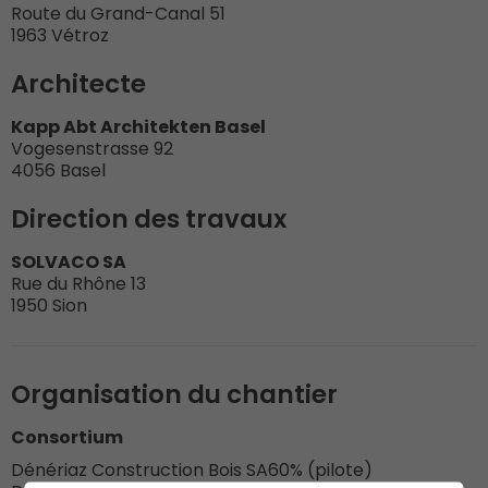
Route du Grand-Canal 51
1963 Vétroz
Architecte
Kapp Abt Architekten Basel
Vogesenstrasse 92
4056 Basel
Direction des travaux
SOLVACO SA
Rue du Rhône 13
1950 Sion
Organisation du chantier
Consortium
Dénériaz Construction Bois SA
60% (pilote)