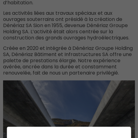
d’habitation.
Les activités liées aux travaux spéciaux et aux
ouvrages souterrains ont présidé à la création de
Dénériaz SA Sion en 1955, devenue Dénériaz Groupe
Holding SA. L’activité était alors centrée sur la
construction des grands ouvrages hydroélectriques.
Créée en 2020 et intégrée à Dénériaz Groupe Holding
SA, Dénériaz Bâtiment et Infrastructures SA offre une
palette de prestations élargie. Notre expérience
avérée, ancrée dans la durée et constamment
renouvelée, fait de nous un partenaire privilégié.