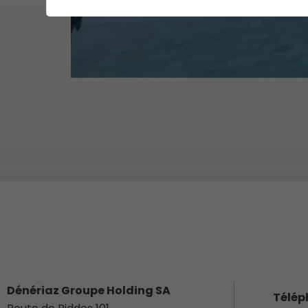
Dénériaz Groupe Holding SA
Télép