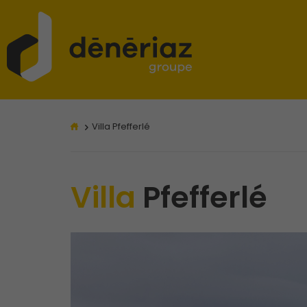
Villa Pfefferlé
Villa
Pfefferlé