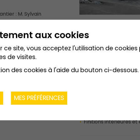
tier : M. Sylvain
 Bruno Lehanneur
ntement aux cookies
 ce site, vous acceptez l'utilisation de cookie
es de visites.
tion des cookies à l'aide du bouton ci-dessous.
R
MES PRÉFÉRENCES
Description de l
Villa ossature bois de
(portée libre 8 m) pos
Finitions intérieures et