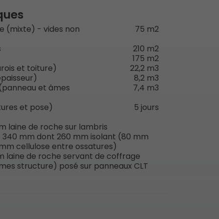
ques
 (mixte) - vides non
75 m2
s
210 m2
175 m2
ois et toiture)
22,2 m3
paisseur)
8,2 m3
 (panneau et âmes
7,4 m3
ures et pose)
5 jours
mm laine de roche sur lambris
le 340 mm dont 260 mm isolant (80 mm
0 mm cellulose entre ossatures)
 laine de roche servant de coffrage
mes structure) posé sur panneaux CLT