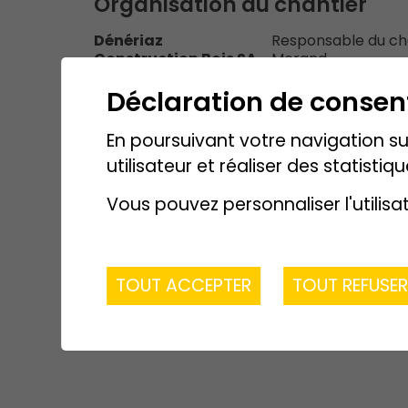
Organisation du chantier
Dénériaz
Responsable du chan
Construction Bois SA
Morand
Contremaître : M.
Déclaration de conse
En poursuivant votre navigation sur
utilisateur et réaliser des statistiqu
Vous pouvez personnaliser l'utilisa
TOUT ACCEPTER
TOUT REFUSE