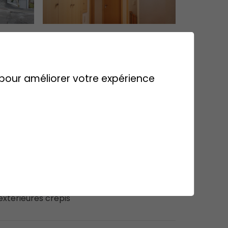
s pour améliorer votre expérience
'ouvrage
 2 niveaux avec plancher mixte bois-béton
ant sur 3 parois de façade
 extérieures crépis