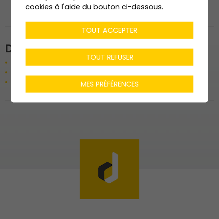
agencement couloir
cookies à l'aide du bouton ci-dessous.
TOUT ACCEPTER
Données techniques
TOUT REFUSER
Bureau en bois chêne
Autres mobiliers en MDF laqué différents coloris
Revêtement mural acoustique WoodUpp
MES PRÉFÉRENCES