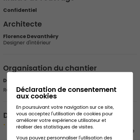
Confidentiel
Architecte
Florence Devanthéry
Designer d'intérieur
Organisation du chantier
Dénériaz Construction Bois SA
Déclaration de consentement
Responsable du chantier : M. Marco Monteiro
aux cookies
En poursuivant votre navigation sur ce site,
Description de l'ouvrage
vous acceptez l'utilisation de cookies pour
améliorer votre expérience utilisateur et
Menuiserie intérieure : penderie entrée, rangement
réaliser des statistiques de visites.
vide poche, bureau et rangements, meuble salle de
bain enfants, meuble salle de bain parents,
Vous pouvez personnaliser l'utilisation des