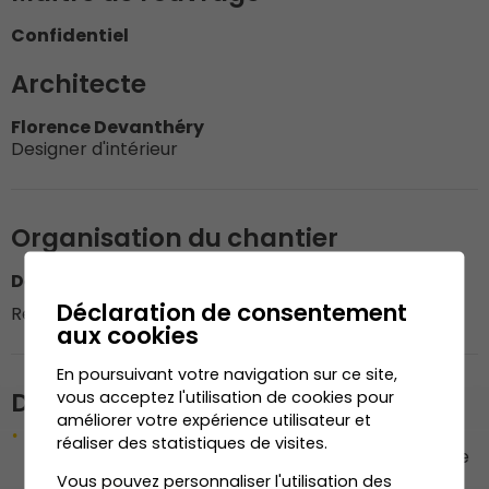
Confidentiel
Architecte
Florence Devanthéry
Designer d'intérieur
Organisation du chantier
Dénériaz Construction Bois SA
Déclaration de consentement
Responsable du chantier : M. Marco Monteiro
aux cookies
En poursuivant votre navigation sur ce site,
Description de l'ouvrage
vous acceptez l'utilisation de cookies pour
améliorer votre expérience utilisateur et
Menuiserie intérieure : penderie entrée, rangement
réaliser des statistiques de visites.
vide poche, bureau et rangements, meuble salle de
bain enfants, meuble salle de bain parents,
Vous pouvez personnaliser l'utilisation des