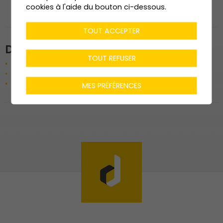
agencement couloir
cookies à l'aide du bouton ci-dessous.
TOUT ACCEPTER
Données techniques
TOUT REFUSER
Bureau en bois chêne
Autres mobiliers en MDF laqué différents coloris
Revêtement mural acoustique WoodUpp
MES PRÉFÉRENCES