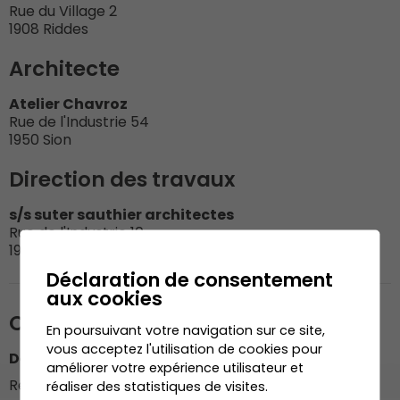
Rue du Village 2
1908 Riddes
Architecte
Atelier Chavroz
Rue de l'Industrie 54
1950 Sion
Direction des travaux
s/s suter sauthier architectes
Rue de l'Industrie 10
1950 Sion
Déclaration de consentement
aux cookies
Organisation du chantier
En poursuivant votre navigation sur ce site,
vous acceptez l'utilisation de cookies pour
Dénériaz Construction Bois SA
améliorer votre expérience utilisateur et
Responsable du chantier : M. Pierre-Antoine Dussez
réaliser des statistiques de visites.