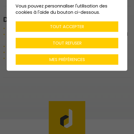
Vous pouvez personnaliser l'utilisation des
cookies à l'aide du bouton ci-dessous.
Description de l'ouvrage
TOUT ACCEPTER
Fenêtres et portes-fenêtres en bois-métal
Revêtement parois en bois (en lames contrecollé 3
plis sapin peint)
TOUT REFUSER
Faux plafond en lames (divers locaux)
Local fanfare : plafond acoustiques en bois LIGNO
Mobilier (armoires, rangements sous scène,
MES PRÉFÉRENCES
agencement bar, plancher scène, etc)