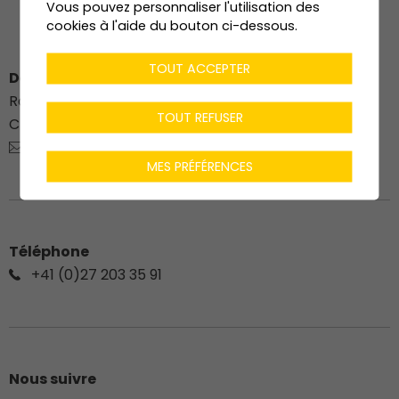
Vous pouvez personnaliser l'utilisation des
cookies à l'aide du bouton ci-dessous.
TOUT ACCEPTER
Dénériaz Construction Bois SA
Route du Stade 76
TOUT REFUSER
CH-
1912
Leytron
charpente@deneriaz.com
MES PRÉFÉRENCES
Téléphone
+41 (0)27 203 35 91
Nous suivre