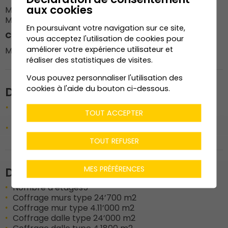
aux cookies
M. Yanic Pannatier
M. Freddy Zermatten
En poursuivant votre navigation sur ce site,
Contremaître
vous acceptez l'utilisation de cookies pour
améliorer votre expérience utilisateur et
M. José Carlos Da Silva
réaliser des statistiques de visites.
Vous pouvez personnaliser l'utilisation des
cookies à l'aide du bouton ci-dessous.
Description de l'ouvrage
Démolition d’un bâtiment et reconstruction d’un
TOUT ACCEPTER
immeuble résidentiel avec parking enterré.
Immeuble de haut standing
TOUT REFUSER
MES PRÉFÉRENCES
Données techniques
Nombre d’étages
5
Coffrage murs type 2
4’700 m2
Coffrage mur type 4.1
1’000 m2
Coffrage dalle type 2
4’000 m2