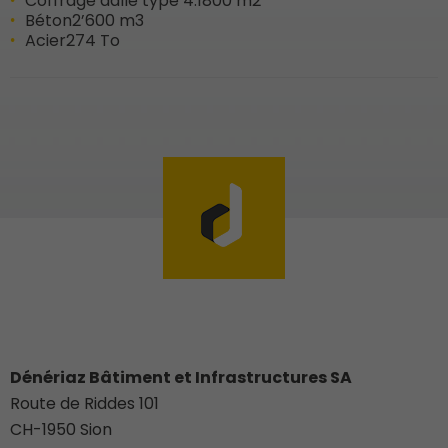
Coffrage dalle type 4.1
800 m2
Béton
2’600 m3
Acier
274 To
Dénériaz Bâtiment et Infrastructures SA
Route de Riddes 101
CH-
1950
Sion