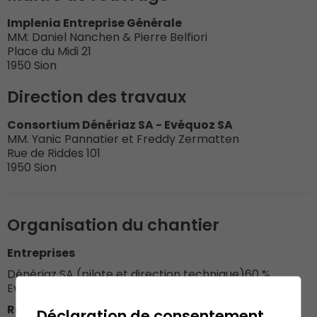
Implenia Entreprise Générale
MM: Daniel Nanchen & Pierre Belfiori
Place du Midi 21
1950 Sion
Direction des travaux
Consortium Dénériaz SA - Evéquoz SA
MM. Yanic Pannatier et Freddy Zermatten
Rue de Riddes 101
1950 Sion
Organisation du chantier
Entreprises
Dénériaz SA (pilote et direction technique)
60 %
Evéquoz SA
45 %
Responsables DSA
Déclaration de consentement