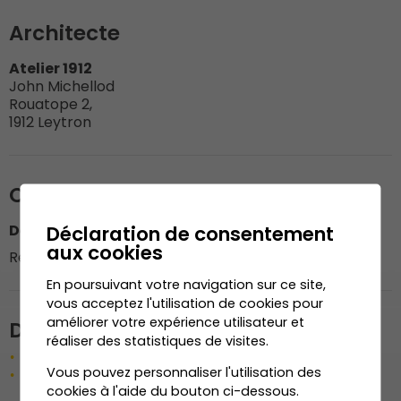
Architecte
Atelier 1912
John Michellod
Rouatope 2,
1912 Leytron
Organisation du chantier
Déclaration de consentement
Dénériaz Construction Bois SA
aux cookies
Responsable du chantier : M. Marco Monteiro
En poursuivant votre navigation sur ce site,
vous acceptez l'utilisation de cookies pour
améliorer votre expérience utilisateur et
Description de l'ouvrage
réaliser des statistiques de visites.
Menuiseries extérieures et intérieures
Vous pouvez personnaliser l'utilisation des
Fenêtre et porte-fenêtre en bois-métal
cookies à l'aide du bouton ci-dessous.
(coulissante à levage, transport par héliportage)