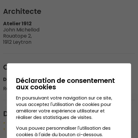
Architecte
Atelier 1912
John Michellod
Rouatope 2,
1912 Leytron
Organisation du chantier
Déclaration de consentement
Dénériaz Construction Bois SA
aux cookies
Responsable du chantier : M. Marco Monteiro
En poursuivant votre navigation sur ce site,
vous acceptez l'utilisation de cookies pour
améliorer votre expérience utilisateur et
Description de l'ouvrage
réaliser des statistiques de visites.
Menuiseries extérieures et intérieures
Vous pouvez personnaliser l'utilisation des
Fenêtre et porte-fenêtre en bois-métal
cookies à l'aide du bouton ci-dessous.
(coulissante à levage, transport par héliportage)