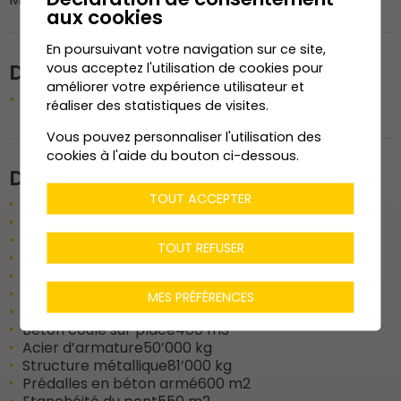
aux cookies
En poursuivant votre navigation sur ce site,
Description de l'ouvrage
vous acceptez l'utilisation de cookies pour
améliorer votre expérience utilisateur et
Construction d’un pont sur la Dranse
réaliser des statistiques de visites.
Vous pouvez personnaliser l'utilisation des
cookies à l'aide du bouton ci-dessous.
Données techniques
TOUT ACCEPTER
Pont sur la Dranse
65 m’
Enceinte de fouille palplanches
2x28 m’
Excavation
1’000 m3
TOUT REFUSER
Excavation en enceinte
300 m3
Remblais
500 m3
Transports
500 m3
MES PRÉFÉRENCES
Coffrages
800 m2
Béton coulé sur place
400 m3
Acier d’armature
50’000 kg
Structure métallique
81’000 kg
Prédalles en béton armé
600 m2