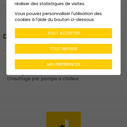
réaliser des statistiques de visites.
Eventail d‘appartements de 2.5, 3.5 ou 4.5 pièces à
diposition dans une PPE à dimension humaine
Vous pouvez personnaliser l'utilisation des
cookies à l'aide du bouton ci-dessous.
TOUT ACCEPTER
Données techniques
Terrassement
3‘870 m3
TOUT REFUSER
M3 SIA
6‘580 m3
Surface de vente
1‘132 m2
Béton
950 m3
MES PRÉFÉRENCES
Armatures
100 to
Coffrage
5‘300 m2
Chauffage par pompe à chaleur