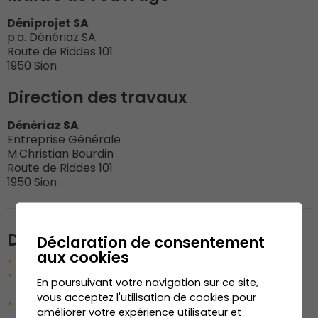
Déniprojet SA
p.a. Dénériaz SA
Route de Riddes 101
1950 Sion
Direction des travaux
Dénériaz SA
Entreprise Générale
M.Christian Bourdin
Route de Riddes 101
1950 Sion
Description de l'ouvrage
Déclaration de consentement
aux cookies
Réalisation d‘un immeuble de 11 appartements
Construction de très bonne qualité, certifiée
En poursuivant votre navigation sur ce site,
Minergie
vous acceptez l'utilisation de cookies pour
Implanté sur une belle parcelle, aménagée avec
améliorer votre expérience utilisateur et
soin