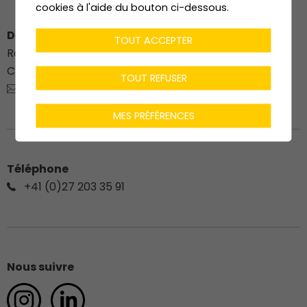
cookies à l'aide du bouton ci-dessous.
Dénériaz Construction Bois SA
TOUT ACCEPTER
Route du Stade 76
CH-
1912
Leytron
TOUT REFUSER
charpente@deneriaz.com
MES PRÉFÉRENCES
Téléphone
+41 (0)27 203 35 91
Nous suivre