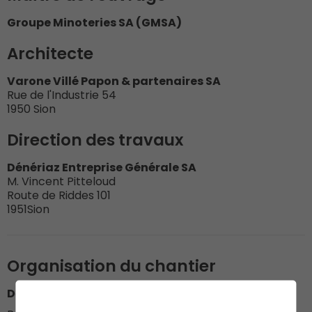
Groupe Minoteries SA (GMSA)
Architecte
Varone Villé Papon & partenaires SA
Rue de l'Industrie 54
1950 Sion
Direction des travaux
Dénériaz Entreprise Générale SA
M. Vincent Pitteloud
Route de Riddes 101
1951Sion
Organisation du chantier
Dénériaz Construction Bois SA