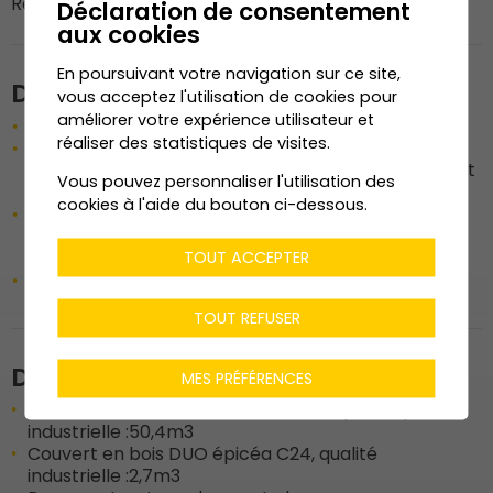
Responsable du chantier : M. Jonathan Bornet
Déclaration de consentement
aux cookies
En poursuivant votre navigation sur ce site,
Description de l'ouvrage
vous acceptez l'utilisation de cookies pour
améliorer votre expérience utilisateur et
Construction d'un moulin
réaliser des statistiques de visites.
Halle (charpente, structure primaire, poteaux,
sommiers, cadre de contreventement en pignon et
Vous pouvez personnaliser l'utilisation des
long pan de la hall, plancher, toiture, façade)
cookies à l'aide du bouton ci-dessous.
Couvert de chargement (structure, sommiers,
panne chevron, pan de bois pour supports des
panneaux de façade, marquise)
TOUT ACCEPTER
Bureaux (charpente, toiture, ossatures)
TOUT REFUSER
Données techniques
MES PRÉFÉRENCES
Halle et couvert en bois BLC GL24h épicéa qualité
industrielle :
50,4m3
Couvert en bois DUO épicéa C24, qualité
industrielle :
2,7m3