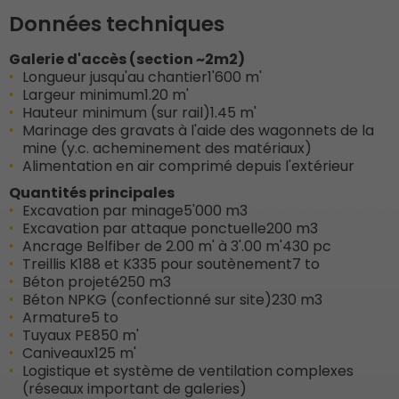
Données techniques
Galerie d'accès (section ~2m2)
Longueur jusqu'au chantier
1'600 m'
Largeur minimum
1.20 m'
Hauteur minimum (sur rail)
1.45 m'
Marinage des gravats à l'aide des wagonnets de la
mine (y.c. acheminement des matériaux)
Alimentation en air comprimé depuis l'extérieur
Quantités principales
Excavation par minage
5'000 m3
Excavation par attaque ponctuelle
200 m3
Ancrage Belfiber de 2.00 m' à 3'.00 m'
430 pc
Treillis K188 et K335 pour soutènement
7 to
Béton projeté
250 m3
Béton NPKG (confectionné sur site)
230 m3
Armature
5 to
Tuyaux PE
850 m'
Caniveaux
125 m'
Logistique et système de ventilation complexes
(réseaux important de galeries)