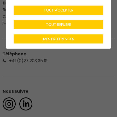
Dénériaz Construction Bois SA
Route du Stade 76
TOUT ACCEPTER
CH-
1912
Leytron
charpente@deneriaz.com
TOUT REFUSER
MES PRÉFÉRENCES
Téléphone
+41 (0)27 203 35 91
Nous suivre