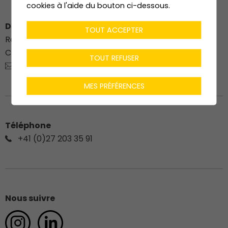
cookies à l'aide du bouton ci-dessous.
Dénériaz Construction Bois SA
TOUT ACCEPTER
Route du Stade 76
CH-
1912
Leytron
TOUT REFUSER
charpente@deneriaz.com
MES PRÉFÉRENCES
Téléphone
+41 (0)27 203 35 91
Nous suivre