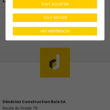
Description de l'ouvrage
TOUT ACCEPTER
Construction de deux immeubles
Fenêtres en PVC-aluminium
Menuiserie intérieure (armoires, portes, cloisons)
TOUT REFUSER
MES PRÉFÉRENCES
Dénériaz Construction Bois SA
Route du Stade 76