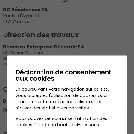
DC Résidences SA
Route d'Ayen 19
1971 Grimisuat
Direction des travaux
Dénériaz Entreprise Générale SA
M. Olivier Zuchuat
Route de Riddes 101
1951Sion
Déclaration de consentement
aux cookies
Organisation du chantier
En poursuivant votre navigation sur ce site,
vous acceptez l'utilisation de cookies pour
Dénériaz Construction Bois SA
améliorer votre expérience utilisateur et
réaliser des statistiques de visites.
Responsable du chantier : M. Pierre-Antoine Dussez
Vous pouvez personnaliser l'utilisation des
cookies à l'aide du bouton ci-dessous.