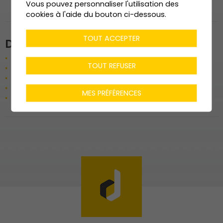
Vous pouvez personnaliser l'utilisation des
cookies à l'aide du bouton ci-dessous.
TOUT ACCEPTER
Données techniques
Terrassement
7’600 m3
TOUT REFUSER
M3 SIA
8’140 m3
Surface de vente
1’430 m2
Chauffage par PAC, sonde géotherm.
160 to
MES PRÉFÉRENCES
Coffrage
6’900 m2