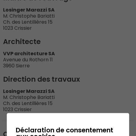
Losinger Marazzi SA
M. Christophe Bariatti
Ch. des Lentillières 15
1023 Crissier
Architecte
VVP architecture SA
Avenue du Rothorn 11
3960 Sierre
Direction des travaux
Losinger Marazzi SA
M. Christophe Bariatti
Ch. des Lentillières 15
1023 Crissier
Déclaration de consentement
Organisation du chantier