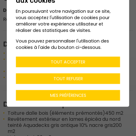
aux cookies
Dénériaz Construction Bois SA
En poursuivant votre navigation sur ce site,
vous acceptez l'utilisation de cookies pour
Responsable du chantier : M. Jonathan Bornet
améliorer votre expérience utilisateur et
réaliser des statistiques de visites.
Vous pouvez personnaliser l'utilisation des
Description de l'ouvrage
cookies à l'aide du bouton ci-dessous.
Résidence immobilière avec bureaux et logements
Attique : ossature bois, parois, remises et
TOUT ACCEPTER
séparations balcons pour appartements
Revêtement extérieur (attique)
Support pour revêtement façade métallique
TOUT REFUSER
MES PRÉFÉRENCES
Données techniques
Toiture dalle bois (éléments prémontés)
450 m2
Revêtement extérieur en lames épicéa du nord
teinté Aquadecks gris antique 10% nacre gris
200
m2