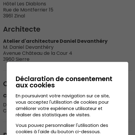
Hôtel Les Diablons
Rue de Montferrier 15
3961 Zinal
Architecte
Atelier d'architecture Daniel Devanthéry
M. Daniel Devanthéry
Avenue Château de la Cour 4
3960 Sierre
Déclaration de consentement
Organisation du chantier
aux cookies
Consortium
En poursuivant votre navigation sur ce site,
vous acceptez l'utilisation de cookies pour
Dénériaz SA, Sion
60%(pilote)
améliorer votre expérience utilisateur et
Cons. Anniviers Bois, Grimentz
40%
réaliser des statistiques de visites.
Vous pouvez personnaliser l'utilisation des
cookies à l'aide du bouton ci-dessous.