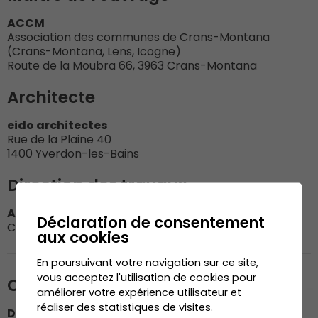
ACCM
Association des communes de Crans-Montana
(Crans-Montana, Lens, Icogne)
Route de la Moubra 66, 3963 Crans-Montana
Architecte
eido architectes
Rue de la Plaine 40
1400 Yverdon-les-Bains
Direction des travaux
Atelier d'architecture Joseph Cordonier Sàrl
Déclaration de consentement
Chemin du Dailly 1, 1978 Lens
aux cookies
En poursuivant votre navigation sur ce site,
vous acceptez l'utilisation de cookies pour
Organisation du chantier
améliorer votre expérience utilisateur et
réaliser des statistiques de visites.
Dénériaz Construction Bois SA