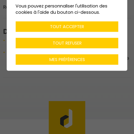
Vous pouvez personnaliser l'utilisation des
Responsable du chantier : M. Vincent Gillioz
cookies à l'aide du bouton ci-dessous.
TOUT ACCEPTER
Description de l'ouvrage
Faux plafond : acoustique perforé 16/16/6 plaqué
TOUT REFUSER
sapin blanc Topakustik , une partie anti-feu
Menuiserie courante : MDF à peindre (armoires
murales, embrasures intérieures, espaces de vie, de
MES PRÉFÉRENCES
réception, bar, bureaux, main-courante)