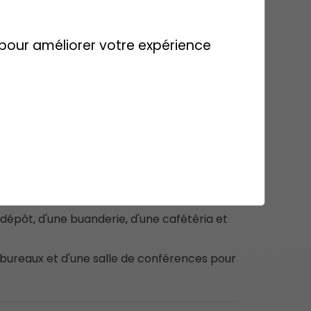
s pour améliorer votre expérience
'ouvrage
ns la zone industrielle de Sierre.
et administrative de plus de 3'000 m2 arbore
Bonvin Nettoyages SA.
 et fonctionnels, aménagés spécifiquement
reprise.
dépôt, d'une buanderie, d'une cafétéria et
bureaux et d'une salle de conférences pour