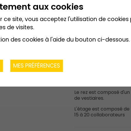
ntement aux cookies
 ce site, vous acceptez l'utilisation de cookie
es de visites.
Description de l
tion des cookies à l'aide du bouton ci-dessous.
La halle Oasis se situe da
Cette halle industrielle 
les couleurs du logo de 
R
MES PRÉFÉRENCES
Ses locaux sont simples
selon les besoins de l'ent
Le rez est composé d'un 
de vestiaires.
L'étage est composé de 
15 à 20 collaborateurs