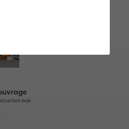
'ouvrage
struction bois
s