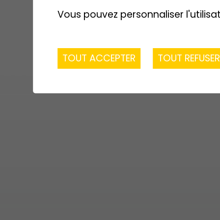
Dénériaz
Responsable du cha
Vous pouvez personnaliser l'utilisa
Construction Bois SA
Bornet
TOUT ACCEPTER
TOUT REFUSE