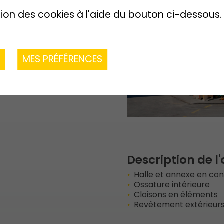
ntier : M. Jonathan
tion des cookies à l'aide du bouton ci-dessous.
R
MES PRÉFÉRENCES
Description de l
Halle et annexe en con
Ossature intérieure
Cloisons en éléments
Revêtement extérieur