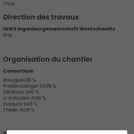
Thun
Direction des travaux
IGWS Ingenieurgemeinschaft Westschweitz
Brig
Organisation du chantier
Consortium
Bouygues
38 %
PraderLosinger SA
38 %
Dénériaz SA
6 %
U. lmboden AG
6 %
Evéquoz SA
6 %
Theler AG
6 %