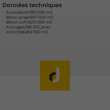
Données techniques
Excavation
1’680’000 m3
Béton projeté
67’000 m3
Béton coffré
212’000 m3
Ancrages
298’300 pces
Etanchéité
84'000 m2