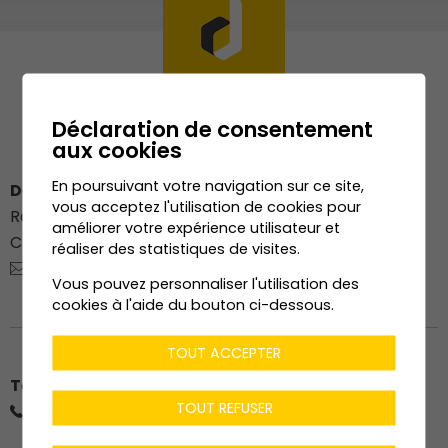
Déclaration de consentement
aux cookies
En poursuivant votre navigation sur ce site,
Dénériaz Construction Bois SA
vous acceptez l'utilisation de cookies pour
Route du Stade 76
améliorer votre expérience utilisateur et
CH-
1912
Leytron
réaliser des statistiques de visites.
charpente@deneriaz.com
Vous pouvez personnaliser l'utilisation des
cookies à l'aide du bouton ci-dessous.
TOUT ACCEPTER
Téléphone
TOUT REFUSER
+41 (0)27 203 35 91