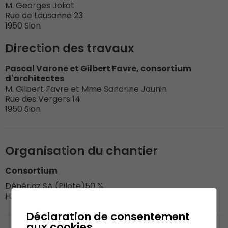
M. Georges Joliat
Rue de Lausanne 23
1950 Sion
Direction des travaux
Pascal Varone et Gilbert Favre, consortium
d'architectes
M. Gilbert Favre et Mme Sandrine Jaunin
Rue des Vergers 14
1950 Sion
Organisation du chantier
Consortium
Dénériaz SA (Pilote)
50 %
H. Buchard SA
50 %
Déclaration de consentement
aux cookies