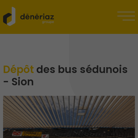
Dépôt
des bus sédunois
- Sion