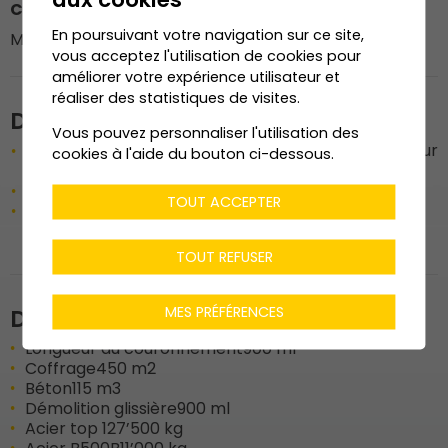
Contremaître
En poursuivant votre navigation sur ce site,
M. José Coreira
vous acceptez l'utilisation de cookies pour
améliorer votre expérience utilisateur et
réaliser des statistiques de visites.
Description de l'ouvrage
Vous pouvez personnaliser l'utilisation des
Construction d’un couronnement en béton armé sur
cookies à l'aide du bouton ci-dessous.
un mur de vigne existant
Démolition de la glissière de sécutité
TOUT ACCEPTER
Coffrage, ferraillage et betonnage du nouveau
couronnement
TOUT REFUSER
MES PRÉFÉRENCES
Données techniques
Longueur du couronnement
900 ml
Coffrage
450 m2
Béton
115 m3
Démolition glissière
900 ml
Acier top 12
7’500 kg