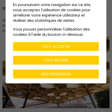
En poursuivant votre navigation sur ce site,
Intéressé-e ?
vous acceptez l'utilisation de cookies pour
améliorer votre expérience utilisateur et
N’hésitez pas à nous faire parvenir votre dossier
réaliser des statistiques de visites.
complet (CV, lettre de motivation, diplômes et
Vous pouvez personnaliser l'utilisation des
certificats) à l’adresse
rmi@deneriaz.com
.
cookies à l'aide du bouton ci-dessous.
TOUT ACCEPTER
TOUT REFUSER
MES PRÉFÉRENCES