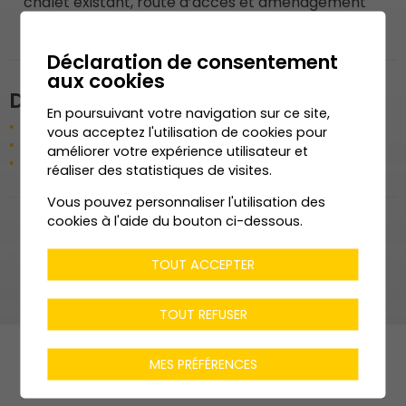
chalet existant, route d’accès et aménagement
extérieur.
Déclaration de consentement
aux cookies
Données techniques
En poursuivant votre navigation sur ce site,
M3 SIA de l’agrandissement
1’190 m3
vous acceptez l'utilisation de cookies pour
Surface agrandie
204 m2
améliorer votre expérience utilisateur et
Chauffage: PAC
réaliser des statistiques de visites.
Vous pouvez personnaliser l'utilisation des
cookies à l'aide du bouton ci-dessous.
TOUT ACCEPTER
TOUT REFUSER
MES PRÉFÉRENCES