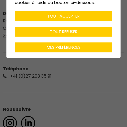
cookies à l'aide du bouton ci-dessous.
Dénériaz Construction Bois SA
TOUT ACCEPTER
Route du Stade 76
CH-
1912
Leytron
TOUT REFUSER
charpente@deneriaz.com
MES PRÉFÉRENCES
Téléphone
+41 (0)27 203 35 91
Nous suivre