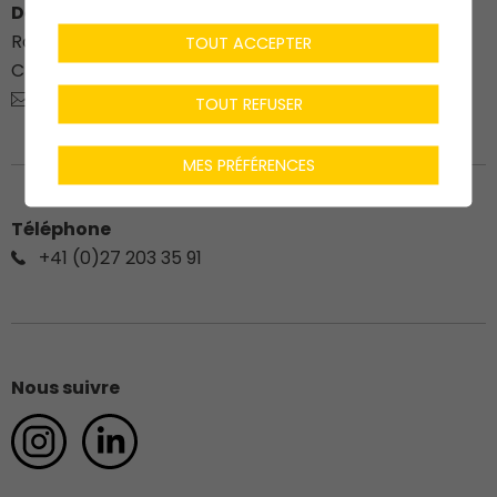
Dénériaz Construction Bois SA
Route du Stade 76
TOUT ACCEPTER
CH-
1912
Leytron
charpente@deneriaz.com
TOUT REFUSER
MES PRÉFÉRENCES
Téléphone
+41 (0)27 203 35 91
Nous suivre