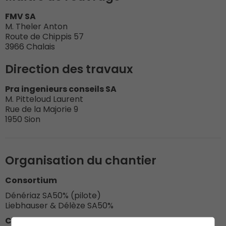
FMV SA
M. Theler Anton
Route de Chippis 57
3966 Chalais
Direction des travaux
Pra ingenieurs conseils SA
M. Pitteloud Laurent
Rue de la Majorie 9
1950 Sion
Organisation du chantier
Consortium
Dénériaz SA
50% (pilote)
Liebhauser & Délèze SA
50%
Conducteurs de travaux