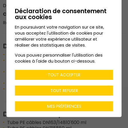
Dubuis Denis
Déclaration de consentement
Contremaître
aux cookies
Roh Dylan
En poursuivant votre navigation sur ce site,
vous acceptez l'utilisation de cookies pour
améliorer votre expérience utilisateur et
Description de l'ouvrage
réaliser des statistiques de visites.
Mise sous câbles de la ligne 65kv - 2.5km
Vous pouvez personnaliser l'utilisation des
Construction de 6 chambres de tirage en béton
cookies à l'aide du bouton ci-dessous.
armé
Construction de 2 ouvrages de franchissement,
TOUT ACCEPTER
passerelle et ravine
Aménagement de route forestière
Réfection d'enrobé bitumineux
TOUT REFUSER
MES PRÉFÉRENCES
Données techniques
Tube PE câbles DN163/148
10'600 ml