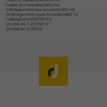
Tube PE câbles DN315
850 ml
Fouille en tranchée
2'800 m3
Criblage matériaux en place
1'200 m3
Aménagement route forestière
900 ml
Fraisage enrobé
1'100 m2
Enrobé AC T 22 S
160 to
Enrobé AC 11 S
115 to