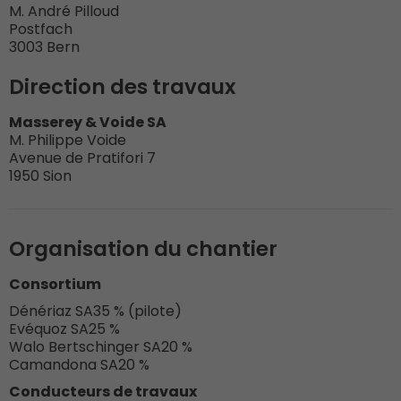
M. André Pilloud
Postfach
3003 Bern
Direction des travaux
Masserey & Voide SA
M. Philippe Voide
Avenue de Pratifori 7
1950 Sion
Organisation du chantier
Consortium
Dénériaz SA
35 % (pilote)
Evéquoz SA
25 %
Walo Bertschinger SA
20 %
Camandona SA
20 %
Conducteurs de travaux