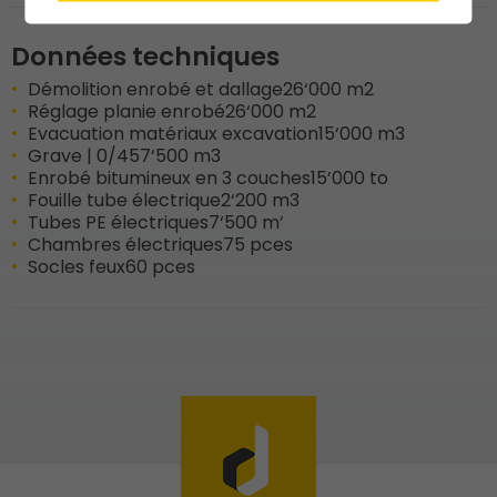
Données techniques
Démolition enrobé et dallage
26‘000 m2
Réglage planie enrobé
26‘000 m2
Evacuation matériaux excavation
15‘000 m3
Grave | 0/45
7‘500 m3
Enrobé bitumineux en 3 couches
15’000 to
Fouille tube électrique
2‘200 m3
Tubes PE électriques
7‘500 m’
Chambres électriques
75 pces
Socles feux
60 pces