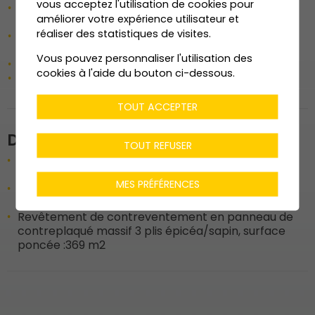
vous acceptez l'utilisation de cookies pour
Charpente (ossature légère : cloisons non-
améliorer votre expérience utilisateur et
porteuses)
réaliser des statistiques de visites.
Structure (cloisons porteuses : parois latérales
courbes des boxes à chiens)
Vous pouvez personnaliser l'utilisation des
Plancher
cookies à l'aide du bouton ci-dessous.
Revêtement paroi et sous plafond
TOUT ACCEPTER
Données techniques
TOUT REFUSER
Parois latérales courbes des boxes à chiens :
68
m2
MES PRÉFÉRENCES
Plancher en éléments à solives (non apparentes)
:
369 m2
Revêtement de contreventement en panneau de
contreplaqué massif 3 plis épicéa/sapin, surface
poncée :
369 m2