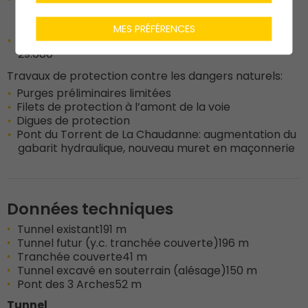
contact, nouveau caniveau à câbles et gaines,
nouvelles chambres
MES PRÉFÉRENCES
Remplacement du ballast du km 29.300 au km
29.680
Travaux de protection contre les dangers naturels:
Purges préliminaires limitées
Filets de protection à l’amont de la voie
Digues de protection
Pont du Torrent de La Chaudanne: augmentation du
gabarit hydraulique, nouveau muret en maçonnerie
Données techniques
Tunnel existant
191 m
Tunnel futur (y.c. tranchée couverte)
196 m
Tranchée couverte
41 m
Tunnel excavé en souterrain (alésage)
150 m
Pont des 3 Arches
52 m
Tunnel