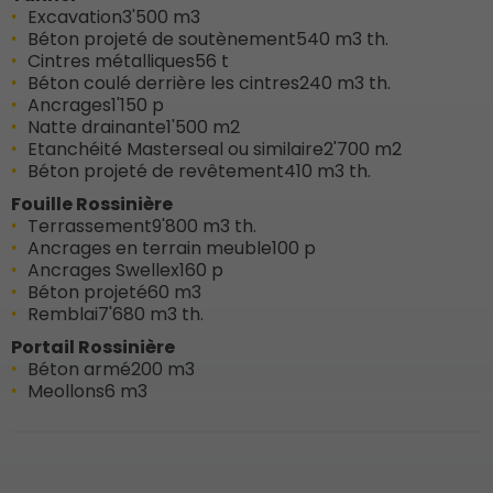
Excavation
3'500 m3
Béton projeté de soutènement
540 m3 th.
Cintres métalliques
56 t
Béton coulé derrière les cintres
240 m3 th.
Ancrages
1'150 p
Natte drainante
1'500 m2
Etanchéité Masterseal ou similaire
2'700 m2
Béton projeté de revêtement
410 m3 th.
Fouille Rossinière
Terrassement
9'800 m3 th.
Ancrages en terrain meuble
100 p
Ancrages Swellex
160 p
Béton projeté
60 m3
Remblai
7'680 m3 th.
Portail Rossinière
Béton armé
200 m3
Meollons
6 m3