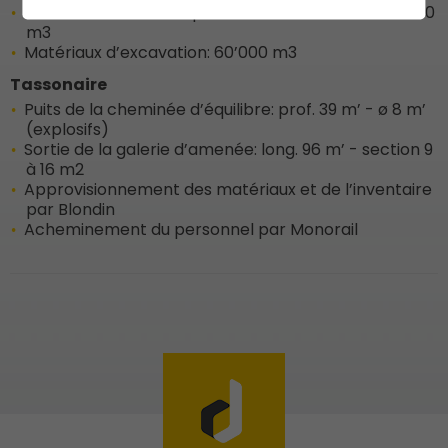
Centrale à béton sur place: béton à fournir = 20’000
m3
Matériaux d’excavation: 60’000 m3
Tassonaire
Puits de la cheminée d’équilibre: prof. 39 m’ - ø 8 m’
(explosifs)
Sortie de la galerie d’amenée: long. 96 m’ - section 9
à 16 m2
Approvisionnement des matériaux et de l’inventaire
par Blondin
Acheminement du personnel par Monorail