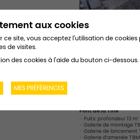
ntement aux cookies
 ce site, vous acceptez l'utilisation de cookie
es de visites.
)
50 %
20 %
tion des cookies à l'aide du bouton ci-dessous.
20 %
nne
10 %
R
MES PRÉFÉRENCES
Description de l
Pont de la Tine
Puits: profondeur 13 m’ 
Galerie de montage TBM
Galerie de lancement T
Galerie d’amenée TBM: 