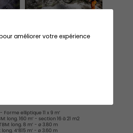
s pour améliorer votre expérience
'ouvrage
- Forme elliptique 11 x 9 m’
: long. 160 m’ - section 16 à 21 m2
BM: long. 8 m’ - ø 3.80 m
long. 4’815 m’ - ø 3.60 m