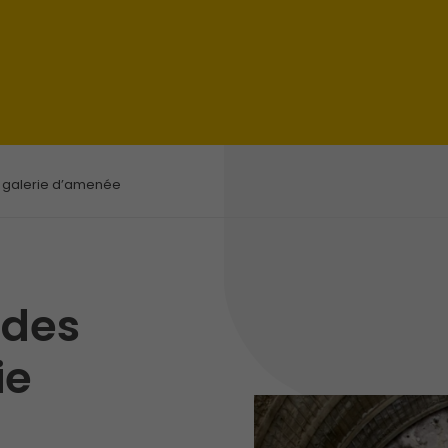
 galerie d’amenée
t
des
ie