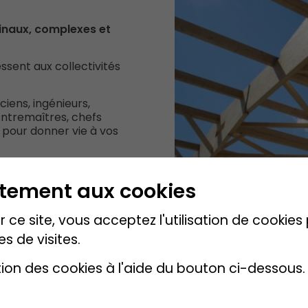
ginaux, complexes et
essent aux collectivités
ciens, ingénieurs,
ontremaîtres, chefs
 pour donner vie à vos
t accompagne leur
ntement aux cookies
 SA est
une filiale de
 ce site, vous acceptez l'utilisation de cookie
e du développement du
, société fondée en 1955,
es de visites.
tion des cookies à l'aide du bouton ci-dessous.