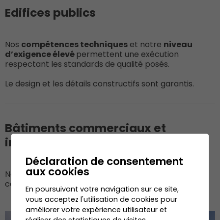
Edifices publics
Nos
compétences techniques
et notre
niveau
d’exigence élevé
permettent une exécution
respectant les standards de qualité posés.
Le design et les détails constructifs sont garantis.
Bâtiments commerciaux et
industriels
Déclaration de consentement
aux cookies
Nous offrons un rapport qualité-prix défiant toute
concurrence.
En poursuivant votre navigation sur ce site,
vous acceptez l'utilisation de cookies pour
améliorer votre expérience utilisateur et
réaliser des statistiques de visites.